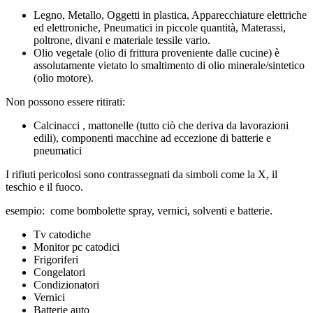
Legno, Metallo, Oggetti in plastica, Apparecchiature elettriche
ed elettroniche, Pneumatici in piccole quantità, Materassi,
poltrone, divani e materiale tessile vario.
Olio vegetale (olio di frittura proveniente dalle cucine) è
assolutamente vietato lo smaltimento di olio minerale/sintetico
(olio motore).
Non possono essere ritirati:
Calcinacci , mattonelle (tutto ciò che deriva da lavorazioni
edili), componenti macchine ad eccezione di batterie e
pneumatici
I rifiuti pericolosi sono contrassegnati da simboli come la X, il
teschio e il fuoco.
esempio: come bombolette spray, vernici, solventi e batterie.
Tv catodiche
Monitor pc catodici
Frigoriferi
Congelatori
Condizionatori
Vernici
Batterie auto