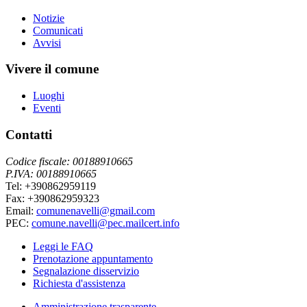
Notizie
Comunicati
Avvisi
Vivere il comune
Luoghi
Eventi
Contatti
Codice fiscale: 00188910665
P.IVA: 00188910665
Tel: +390862959119
Fax: +390862959323
Email:
comunenavelli@gmail.com
PEC:
comune.navelli@pec.mailcert.info
Leggi le FAQ
Prenotazione appuntamento
Segnalazione disservizio
Richiesta d'assistenza
Amministrazione trasparente